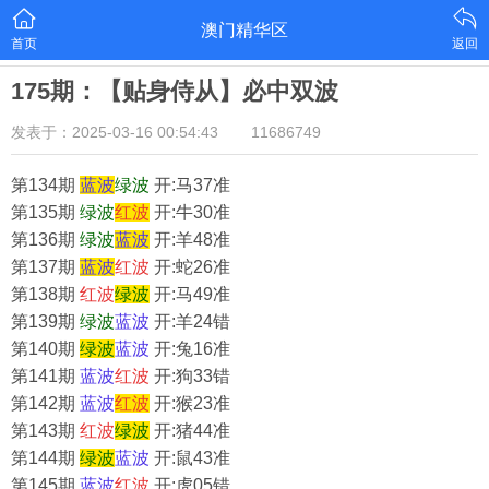
澳门精华区
首页
返回
175期：【贴身侍从】必中双波
发表于：2025-03-16 00:54:43
11686749
第134期
蓝
波
绿
波
开:马37准
第135期
绿
波
红波
开:牛30准
第136期
绿
波
蓝
波
开:羊48准
第137期
蓝
波
红波
开:蛇26准
第138期
红波
绿
波
开:马49准
第139期
绿
波
蓝
波
开:羊24错
第140期
绿
波
蓝
波
开:兔16准
第141期
蓝
波
红波
开:狗33错
第142期
蓝
波
红波
开:猴23准
第143期
红波
绿
波
开:猪44准
第144期
绿
波
蓝
波
开:鼠43准
第145期
蓝
波
红波
开:虎05错