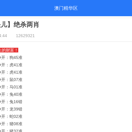
澳门精华区
头儿】绝杀两肖
:44
12629321
生的财富！
✺开：狗45准
✺开：虎41准
✺开：虎41准
✺开：鼠07准
✺开：马01准
✺开：兔40准
✺开：兔16错
✺开：龙39错
✺开：蛇02准
✺开：猪08准
✺开：猪32准