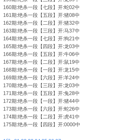
160期:绝杀一段【七段】开:蛇02中
161期:绝杀一段【五段】开:猪08中
162期:绝杀一段【二段】开:猪32中
163期:绝杀一段【三段】开:马37中
164期:绝杀一段【七段】开:狗21中
165期:绝杀一段【四段】开:龙03中
166期:绝杀一段【五段】开:牛06中
167期:绝杀一段【二段】开:鼠19中
168期:绝杀一段【一段】开:龙15中
169期:绝杀一段【六段】开:羊24中
170期:绝杀一段【三段】开:龙03中
171期:绝杀一段【五段】开:兔28中
172期:绝杀一段【一段】开:猪44中
173期:绝杀一段【六段】开:蛇26中
174期:绝杀一段【二段】开:虎41中
175期:绝杀一段【四段】开:0000中