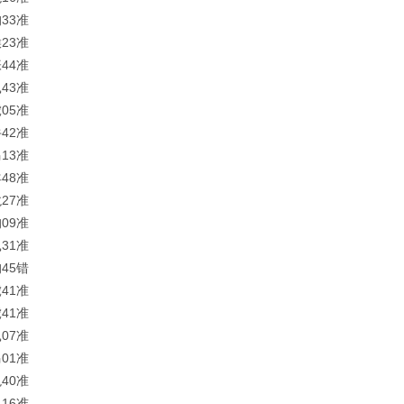
33准
23准
44准
43准
05准
42准
13准
48准
27准
09准
31准
45错
41准
41准
07准
01准
40准
16准