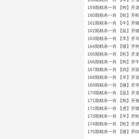
159期精杀一肖 【狗】开龙
160期精杀一肖 【蛇】开蛇
161期精杀一肖 【牛】开猪
162期精杀一肖 【鼠】开猪
163期精杀一肖 【羊】开马
164期精杀一肖 【猪】开狗
165期精杀一肖 【蛇】开龙
166期精杀一肖 【狗】开牛
167期精杀一肖 【鸡】开鼠
168期精杀一肖 【羊】开龙
169期精杀一肖 【猪】开羊
170期精杀一肖 【鼠】开龙
171期精杀一肖 【狗】开兔
172期精杀一肖 【虎】开猪
173期精杀一肖 【羊】开蛇
174期精杀一肖 【蛇】开虎
175期精杀一肖 【猪】开0