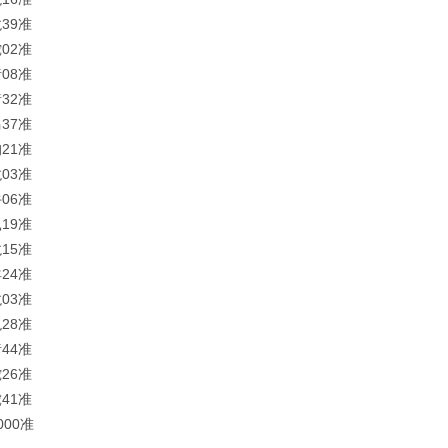
39准
02准
08准
32准
37准
21准
03准
06准
19准
15准
24准
03准
28准
44准
26准
41准
000准