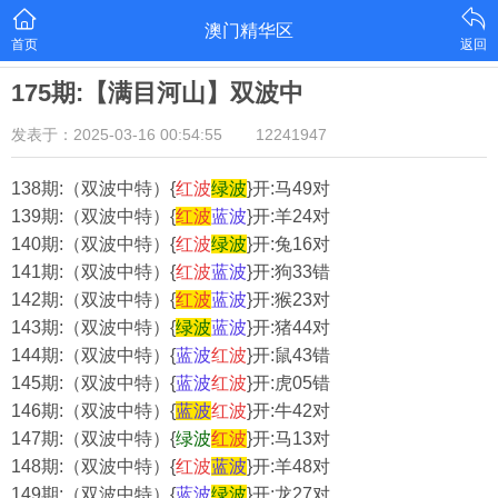
澳门精华区
首页
返回
175期:【满目河山】双波中
发表于：2025-03-16 00:54:55
12241947
138期:（双波中特）{
红
波
绿
波
}开:马49对
139期:（双波中特）{
红
波
蓝
波
}开:羊24对
140期:（双波中特）{
红
波
绿
波
}开:兔16对
141期:（双波中特）{
红
波
蓝
波
}开:狗33错
142期:（双波中特）{
红
波
蓝
波
}开:猴23对
143期:（双波中特）{
绿
波
蓝
波
}开:猪44对
144期:（双波中特）{
蓝
波
红
波
}开:鼠43错
145期:（双波中特）{
蓝
波
红
波
}开:虎05错
146期:（双波中特）{
蓝
波
红
波
}开:牛42对
147期:（双波中特）{
绿
波
红
波
}开:马13对
148期:（双波中特）{
红
波
蓝
波
}开:羊48对
149期:（双波中特）{
蓝
波
绿
波
}开:龙27对