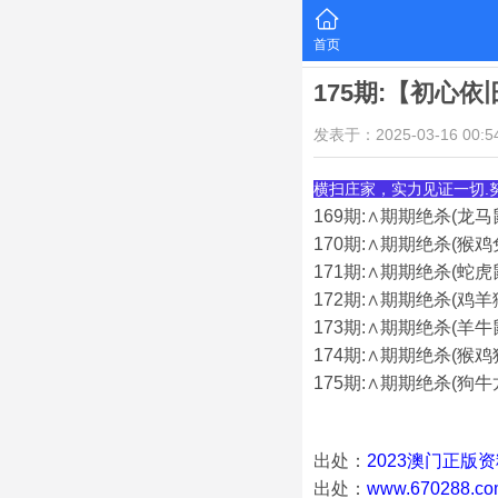
首页
175期:【初心
发表于：2025-03-16 00:54
横扫庄家，实力见证一切.
169期:∧期期绝杀(龙马
170期:∧期期绝杀(猴鸡
171期:∧期期绝杀(蛇虎
172期:∧期期绝杀(鸡羊
173期:∧期期绝杀(羊牛
174期:∧期期绝杀(猴鸡
175期:∧期期绝杀(狗牛
出处：
2023澳门正版
出处：
www.670288.co