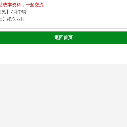
站或本资料，一起交流！
灼见】7肖中特
依旧】绝杀四肖
返回首页