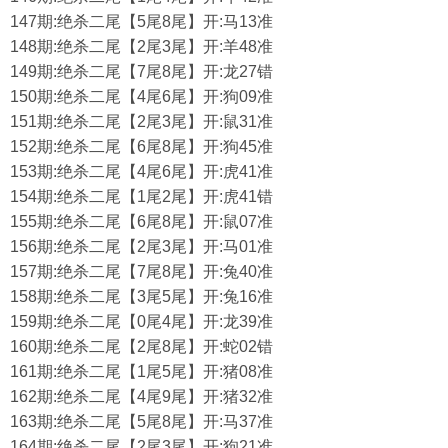
147期:绝杀二尾【5尾8尾】开:马13准
148期:绝杀二尾【2尾3尾】开:羊48准
149期:绝杀二尾【7尾8尾】开:龙27错
150期:绝杀二尾【4尾6尾】开:狗09准
151期:绝杀二尾【2尾3尾】开:鼠31准
152期:绝杀二尾【6尾8尾】开:狗45准
153期:绝杀二尾【4尾6尾】开:虎41准
154期:绝杀二尾【1尾2尾】开:虎41错
155期:绝杀二尾【6尾8尾】开:鼠07准
156期:绝杀二尾【2尾3尾】开:马01准
157期:绝杀二尾【7尾8尾】开:兔40准
158期:绝杀二尾【3尾5尾】开:兔16准
159期:绝杀二尾【0尾4尾】开:龙39准
160期:绝杀二尾【2尾8尾】开:蛇02错
161期:绝杀二尾【1尾5尾】开:猪08准
162期:绝杀二尾【4尾9尾】开:猪32准
163期:绝杀二尾【5尾8尾】开:马37准
164期:绝杀二尾【2尾3尾】开:狗21准