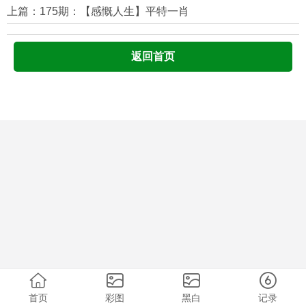
上篇：175期：【感慨人生】平特一肖
返回首页
首页
彩图
黑白
记录