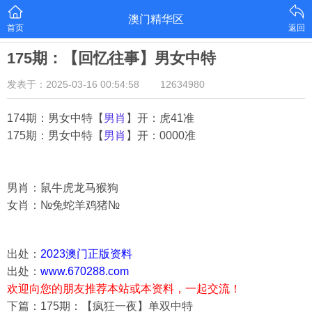
澳门精华区
首页
返回
175期：【回忆往事】男女中特
发表于：2025-03-16 00:54:58
12634980
174期：男女中特【
男
肖
】开：虎41准
175期：男女中特【
男
肖
】开：0000准
男肖：鼠牛虎龙马猴狗
女肖：№兔蛇羊鸡猪№
出处：
2023澳门正版资料
出处：
www.670288.com
欢迎向您的朋友推荐本站或本资料，一起交流！
下篇：175期：【疯狂一夜】单双中特