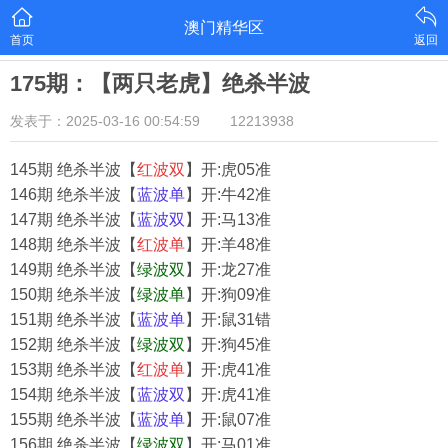
澳门精华区
首页
返回
175期：【两只老虎】绝杀半波
发表于：2025-03-16 00:54:59
12213938
145期 绝杀半波【
红波双
】开:虎05准
146期 绝杀半波【
蓝波单
】开:牛42准
147期 绝杀半波【
蓝波双
】开:马13准
148期 绝杀半波【
红波单
】开:羊48准
149期 绝杀半波【
绿波双
】开:龙27准
150期 绝杀半波【
绿波单
】开:狗09准
151期 绝杀半波【
蓝波单
】开:鼠31错
152期 绝杀半波【
绿波双
】开:狗45准
153期 绝杀半波【
红波单
】开:虎41准
154期 绝杀半波【
蓝波双
】开:虎41准
155期 绝杀半波【
蓝波单
】开:鼠07准
156期 绝杀半波【
绿波双
】开:马01准