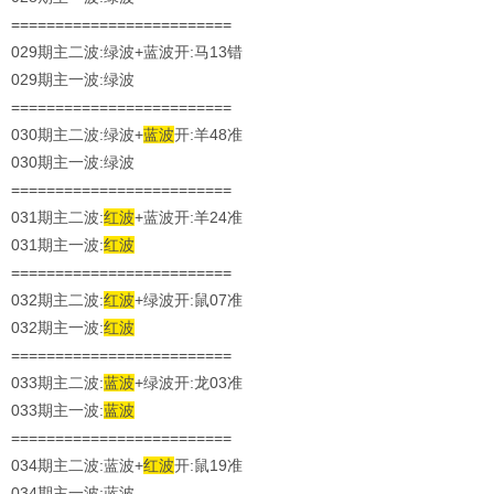
=========================
029期主二波:绿波+蓝波开:马13错
029期主一波:绿波
=========================
030期主二波:绿波+
蓝波
开:羊48准
030
期主一波:绿波
=========================
031期主二波:
红波
+蓝波开:羊24准
031期主一波:
红波
=========================
032期主二波:
红波
+绿波开:鼠07准
032期主一波:
红波
=========================
033期主二波:
蓝波
+绿波开:龙03准
033期主一波:
蓝
波
=========================
034期主二波:蓝波+
红波
开:鼠19准
034期主一波:蓝波