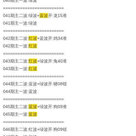
040期主一波:绿波
=========================
041期主二波:绿波+
蓝波
开:龙15准
041期主一波:绿波
=========================
042期主二波:
红波
+蓝波开:鸡34准
042期主一波:
红
波
=========================
043期主二波:
红波
+绿波开:兔40准
043期主一波:
红波
=========================
044期主二波:蓝波+绿波开:猪08错
044期主一波:
蓝
波
=========================
045期主二波:
蓝波
+绿波开:狗09准
045期主一波:
蓝波
=========================
046期主二波:红波+绿波开:狗09错