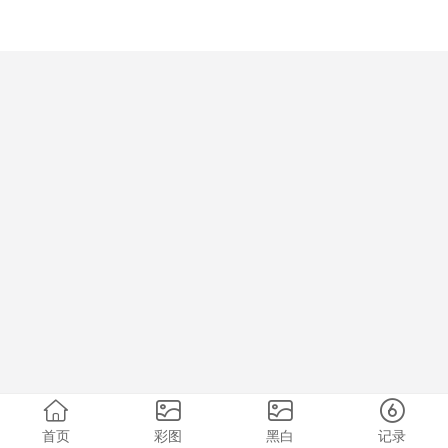
首页
彩图
黑白
记录