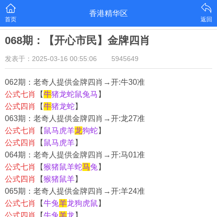
香港精华区
首页
返回
068期：【开心市民】金牌四肖
发表于：2025-03-16 00:55:06
5945649
062期：老奇人提供金牌四肖→开:牛30准
公式七肖
【
牛
猪龙蛇鼠兔马
】
公式四肖
【
牛
猪龙蛇
】
063期：老奇人提供金牌四肖→开:龙27准
公式七肖
【
鼠马虎羊
龙
狗蛇
】
公式四肖
【
鼠马虎羊
】
064期：老奇人提供金牌四肖→开:马01准
公式七肖
【
猴猪鼠羊蛇
马
兔
】
公式四肖
【
猴猪鼠羊
】
065期：老奇人提供金牌四肖→开:羊24准
公式七肖
【
牛兔
羊
龙狗虎鼠
】
公式四肖
【
牛兔
羊
龙
】