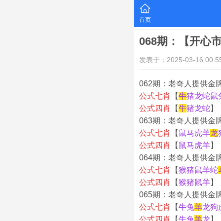
首页
068期：【开心
发表于：2025-03-16 00:55
062期：老奇人提供金
公式七肖
【
牛
猪龙蛇鼠
公式四肖
【
牛
猪龙蛇
】
063期：老奇人提供金
公式七肖
【
鼠马虎羊
龙
公式四肖
【
鼠马虎羊
】
064期：老奇人提供金
公式七肖
【
猴猪鼠羊蛇
公式四肖
【
猴猪鼠羊
】
065期：老奇人提供金
公式七肖
【
牛兔
羊
龙狗
公式四肖
【
牛兔
羊
龙
】