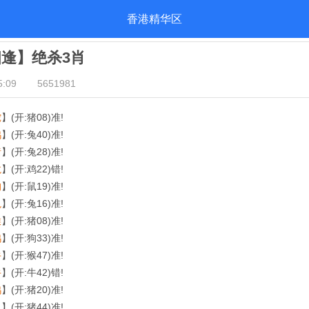
香港精华区
相逢】绝杀3肖
:09
5651981
蛇
】(开:猪08)准!
鸡
】(开:兔40)准!
猪
】(开:兔28)准!
龙
】(开:鸡22)错!
狗
】(开:鼠19)准!
兔
】(开:兔16)准!
猴
】(开:猪08)准!
鸡
】(开:狗33)准!
牛
】(开:猴47)准!
牛
】(开:牛42)错!
鸡
】(开:猪20)准!
兔
】(开:猪44)准!