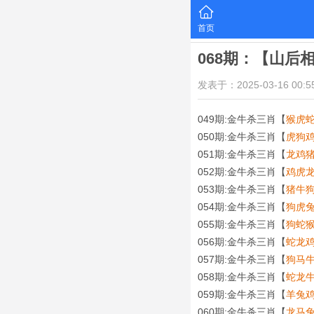
首页
068期：【山后
发表于：2025-03-16 00:55
049期:金牛杀三肖【
猴虎
050期:金牛杀三肖【
虎狗
051期:金牛杀三肖【
龙鸡
052期:金牛杀三肖【
鸡虎
053期:金牛杀三肖【
猪牛
054期:金牛杀三肖【
狗虎
055期:金牛杀三肖【
狗蛇
056期:金牛杀三肖【
蛇龙
057期:金牛杀三肖【
狗马
058期:金牛杀三肖【
蛇龙
059期:金牛杀三肖【
羊兔
060期:金牛杀三肖【
龙马