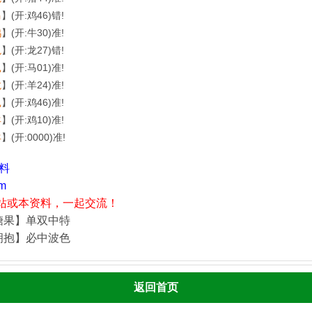
马
】(开:鸡46)错!
鸡
】(开:牛30)准!
兔
】(开:龙27)错!
鼠
】(开:马01)准!
龙
】(开:羊24)准!
鼠
】(开:鸡46)准!
羊
】(开:鸡10)准!
羊
】(开:0000)准!
资料
m
站或本资料，一起交流！
糖果】单双中特
拥抱】必中波色
返回首页