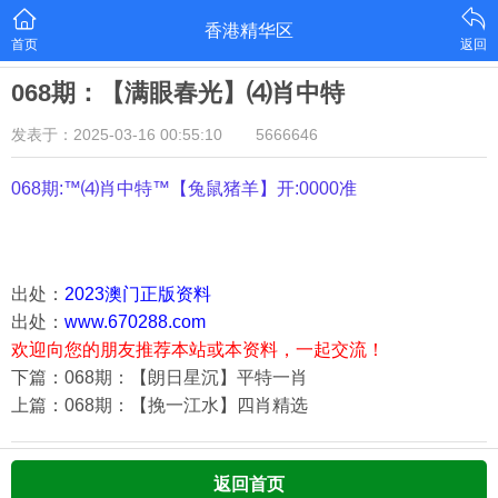
香港精华区
首页
返回
068期：【满眼春光】⑷肖中特
发表于：2025-03-16 00:55:10
5666646
068期:™⑷肖中特™【
兔鼠猪羊
】开:0000准
出处：
2023澳门正版资料
出处：
www.670288.com
欢迎向您的朋友推荐本站或本资料，一起交流！
下篇：068期：【朗日星沉】平特一肖
上篇：068期：【挽一江水】四肖精选
返回首页