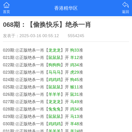
香港精华区
首页
返回
068期：【偷换快乐】绝杀一肖
发表于：2025-03-16 00:55:12
5554245
020期:㊣正版绝杀一肖【
龙龙龙
】开
狗33
准
021期:㊣正版绝杀一肖【
鼠鼠鼠
】开
羊12
准
022期:㊣正版绝杀一肖【
狗狗狗
】开
鸡34
准
023期:㊣正版绝杀一肖【
马马马
】开
虎29
准
024期:㊣正版绝杀一肖【
鸡鸡鸡
】开
狗45
准
025期:㊣正版绝杀一肖【
鼠鼠鼠
】开
猴11
准
026期:㊣正版绝杀一肖【
羊羊羊
】开
鼠31
准
027期:㊣正版绝杀一肖【
龙龙龙
】开
马49
准
028期:㊣正版绝杀一肖【
兔兔兔
】开
鸡34
准
029期:㊣正版绝杀一肖【
鼠鼠鼠
】开
马13
准
030期:㊣正版绝杀一肖
【
鸡鸡鸡
】开
羊48
准
031期:㊣正版绝杀一肖【
羊羊羊
】开
羊24
错