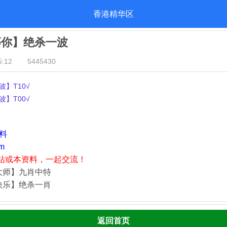
香港精华区
等你】绝杀一波
:12
5445430
】T10√
】T00√
资料
m
站或本资料，一起交流！
大师】九肖中特
快乐】绝杀一肖
返回首页