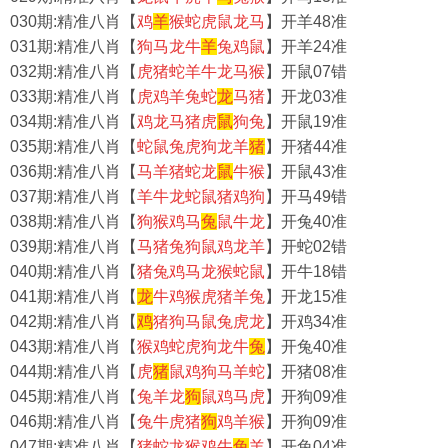
030期:精准八肖【
鸡
羊
猴蛇虎鼠龙马
】开羊48准
031期:精准八肖【
狗马龙牛
羊
兔鸡鼠
】开羊24准
032期:精准八肖【
虎猪蛇羊牛龙马猴
】开鼠07错
033期:精准八肖【
虎鸡羊兔蛇
龙
马猪
】开龙03准
034期:精准八肖【
鸡龙马猪虎
鼠
狗兔
】开鼠19准
035期:精准八肖【
蛇鼠兔虎狗龙羊
猪
】开猪44准
036期:精准八肖【
马羊猪蛇龙
鼠
牛猴
】开鼠43准
037期:精准八肖【
羊牛龙蛇鼠猪鸡狗
】开马49错
038期:精准八肖【
狗猴鸡马
兔
鼠牛龙
】开兔40准
039期:精准八肖【
马猪兔狗鼠鸡龙羊
】开蛇02错
040期:精准八肖【
猪兔鸡马龙猴蛇鼠
】开牛18错
041期:精准八肖【
龙
牛鸡猴虎猪羊兔
】开龙15准
042期:精准八肖【
鸡
猪狗马鼠兔虎龙
】开鸡34准
043期:精准八肖【
猴鸡蛇虎狗龙牛
兔
】开兔40准
044期:精准八肖【
虎
猪
鼠鸡狗马羊蛇
】开猪08准
045期:精准八肖【
兔羊龙
狗
鼠鸡马虎
】开狗09准
046期:精准八肖【
兔牛虎猪
狗
鸡羊猴
】开狗09准
047期:精准八肖【
猪蛇龙猴鸡牛
兔
羊
】开兔04准