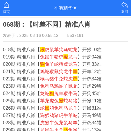
香港精华区
首页
返回
068期：【时差不同】精准八肖
发表于：2025-03-16 00:55:12
5537181
018期:精准八肖【
猴
虎鼠羊狗马蛇龙
】开猴10准
019期:精准八肖【
兔鼠牛猪鸡
虎
龙马
】开虎04准
020期:精准八肖【
狗
兔羊蛇猪虎龙马
】开狗33准
021期:精准八肖【
鸡蛇猴鼠狗龙牛
羊
】开羊12准
022期:精准八肖【
猴马猪牛兔蛇虎
鸡
】开鸡34准
023期:精准八肖【
兔狗马鸡蛇羊鼠龙
】开虎29错
024期:精准八肖【
龙蛇
狗
兔羊猴牛马
】开狗45准
025期:精准八肖【
羊龙虎兔
猴
蛇马猪
】开猴11准
026期:精准八肖【
蛇
鼠
鸡兔狗马龙羊
】开鼠31准
027期:精准八肖【
狗猴鸡猪虎牛羊蛇
】开马49错
028期:精准八肖【
虎猴牛兔龙鼠马羊
】开鸡34错
029期:精准八肖【
龙鼠牛虎羊
马
兔猴
】开马13准