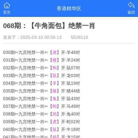
香港精华区
首页
返回
068期：【牛角面包】绝禁一肖
发表于：2025-03-16 00:55:13
5528110
030期✄九宫绝禁一肖✄【
虎
】开:羊48对
031期✄九宫绝禁一肖✄【
猪
】开:羊24对
032期✄九宫绝禁一肖✄【
狗
】开:鼠07对
033期✄九宫绝禁一肖✄【
鼠
】开:龙03对
034期✄九宫绝禁一肖✄【
羊
】开:鼠19对
035期✄九宫绝禁一肖✄【
猪
】开:猪44错
036期✄九宫绝禁一肖✄【
兔
】开:鼠43对
037期✄九宫绝禁一肖✄【
狗
】开:马49对
038期✄九宫绝禁一肖✄【
鸡
】开:兔40对
039期✄九宫绝禁一肖✄【
虎
】开:蛇02对
040期✄九宫绝禁一肖✄【
鼠
】开:牛18对
041期✄九宫绝禁一肖✄【
鸡
】开:龙15对