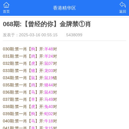
香港精华区
首页
返回
068期:【曾经的你】金牌禁①肖
发表于：2025-03-16 00:55:15
5438099
030期:禁一肖【
狗
】开:
羊48
对
031期:禁一肖【
鸡
】开:
羊24
对
032期:禁一肖【
虎
】开:
鼠07
对
033期:禁一肖【
猪
】开:
龙03
对
034期:禁一肖【
鼠
】开:
鼠19
错
035期:禁一肖【
鸡
】开:
猪44
对
036期:禁一肖【
马
】开:
鼠43
对
037期:禁一肖【
羊
】开:
马49
对
038期:禁一肖【
虎
】开:
兔40
对
039期:禁一肖【
狗
】开:
蛇02
对
040期:禁一肖
【
马
】开:
牛18
对
041期:禁一肖
【
羊
】开:
龙15
对