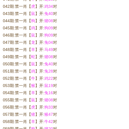
042期:禁一肖
【
虎
】开:
鸡34
对
043期:禁一肖
【
鼠
】开:
兔40
对
044期:禁一肖
【
狗
】开:
猪08
对
045期:禁一肖
【
鸡
】开:
狗09
对
046期:禁一肖
【
鼠
】开:
狗09
对
047期:禁一肖
【
龙
】开:
兔04
对
048期:禁一肖
【
羊
】开:
马49
对
049期:禁一肖
【
蛇
】开:
猪08
对
050期:禁一肖
【
鼠
】开:
兔40
对
051期:禁一肖
【
鸡
】开:
兔28
对
052期:禁一肖
【
牛
】开:
鸡22
对
053期:禁一肖
【
猴
】开:
鼠19
对
054期:禁一肖
【
羊
】开:
兔16
对
055期:禁一肖
【
鼠
】开:
猪08
对
056期:禁一肖
【
虎
】开:
狗33
对
057期:禁一肖
【
猪
】开:
猴47
对
058期:禁一肖
【
羊
】开:
牛42
对
059期:禁一肖
【
狗
】开:
猪20
对