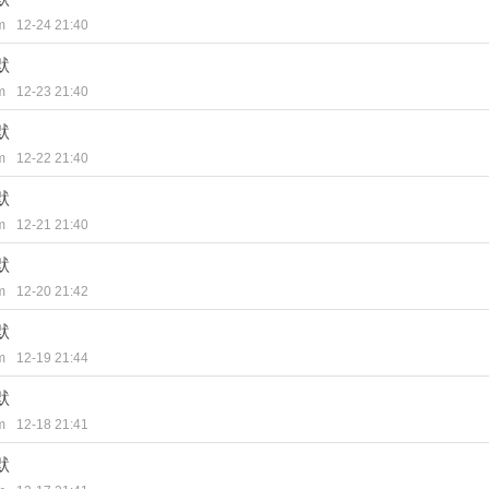
m
12-24 21:40
默
m
12-23 21:40
默
m
12-22 21:40
默
m
12-21 21:40
默
m
12-20 21:42
默
m
12-19 21:44
默
m
12-18 21:41
默