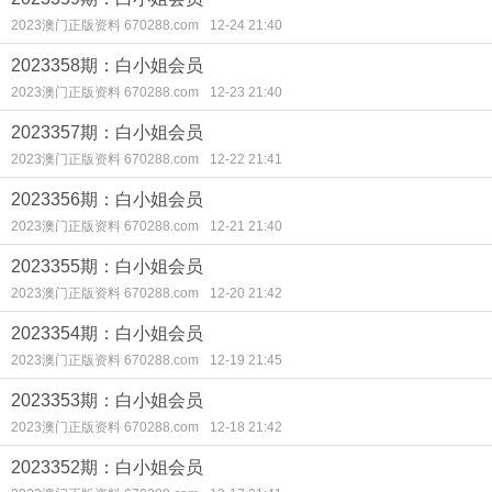
2023澳门正版资料 670288.com
12-24 21:40
2023358期：白小姐会员
2023澳门正版资料 670288.com
12-23 21:40
2023357期：白小姐会员
2023澳门正版资料 670288.com
12-22 21:41
2023356期：白小姐会员
2023澳门正版资料 670288.com
12-21 21:40
2023355期：白小姐会员
2023澳门正版资料 670288.com
12-20 21:42
2023354期：白小姐会员
2023澳门正版资料 670288.com
12-19 21:45
2023353期：白小姐会员
2023澳门正版资料 670288.com
12-18 21:42
2023352期：白小姐会员