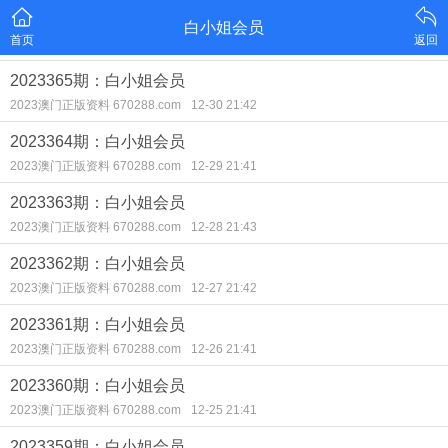
白小姐会员
首页
返回
2023365期：白小姐会员
2023澳门正版资料 670288.com
12-30 21:42
2023364期：白小姐会员
2023澳门正版资料 670288.com
12-29 21:41
2023363期：白小姐会员
2023澳门正版资料 670288.com
12-28 21:43
2023362期：白小姐会员
2023澳门正版资料 670288.com
12-27 21:42
2023361期：白小姐会员
2023澳门正版资料 670288.com
12-26 21:41
2023360期：白小姐会员
2023澳门正版资料 670288.com
12-25 21:41
2023359期：白小姐会员